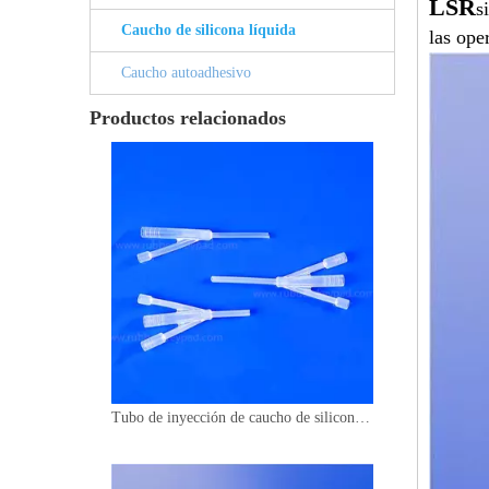
LSR
s
Caucho de silicona líquida
las ope
Caucho autoadhesivo
Productos relacionados
Tubo de inyección de caucho de silicona líquida