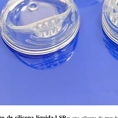
o de silicona líquida
-
LSR
es una silicona de muy b