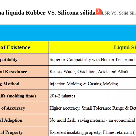
na líquida Ru
bber VS. Silicona sólida
LSR VS. Solid Sil