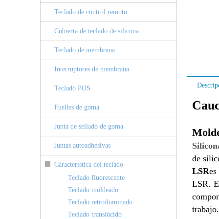
Teclado de control remoto
Cubierta de teclado de silicona
Teclado de membrana
Interruptores de membrana
Descrip
Teclado POS
Cauc
Fuelles de goma
Junta de sellado de goma
Molde
Silicon
Juntas autoadhesivas
de sili
Característica del teclado
LSR
es
Teclado fluorescente
LSR. El
Teclado moldeado
compon
Teclado retroiluminado
trabajo.
Teclado translúcido