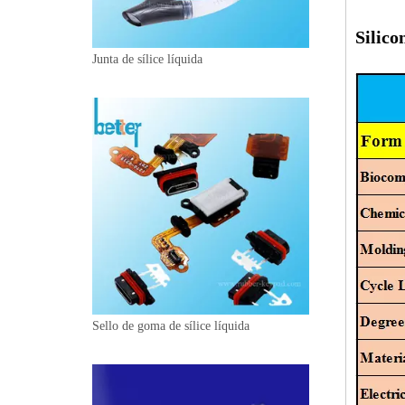
Silico
Junta de sílice líquida
Sello de goma de sílice líquida