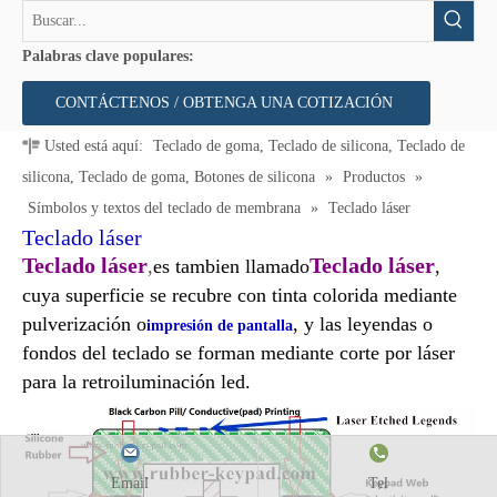
Palabras clave populares:
CONTÁCTENOS / OBTENGA UNA COTIZACIÓN
Usted está aquí:
Teclado de goma, Teclado de silicona, Teclado de
silicona, Teclado de goma, Botones de silicona
»
Productos
»
Símbolos y textos del teclado de membrana
»
Teclado láser
Teclado láser
Teclado láser
Teclado láser
,
es tambien llamado
,
cuya superficie se recubre con tinta colorida mediante
pulverización o
, y las leyendas o
impresión de pantalla
fondos del teclado se forman mediante corte por láser
para la retroiluminación led.
Email
Tel