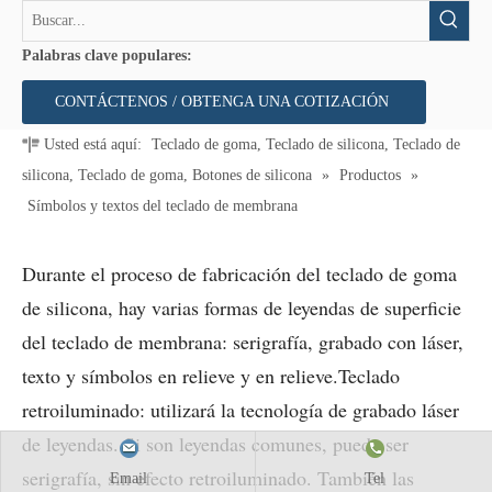
Palabras clave populares:
CONTÁCTENOS / OBTENGA UNA COTIZACIÓN
Usted está aquí:
Teclado de goma, Teclado de silicona, Teclado de
silicona, Teclado de goma, Botones de silicona
»
Productos
»
Símbolos y textos del teclado de membrana
Durante el proceso de fabricación del teclado de goma
de silicona, hay varias formas de leyendas de superficie
del teclado de membrana: serigrafía, grabado con láser,
texto y símbolos en relieve y en relieve.
Teclado
retroiluminado: utilizará la tecnología de grabado láser
de leyendas. Si son leyendas comunes, puede ser
serigrafía, sin efecto retroiluminado. También las
Email
Tel