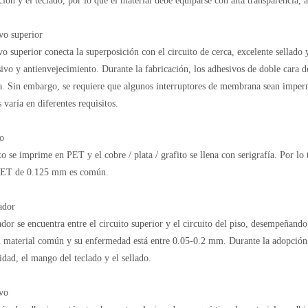
ción y el teclado, por lo que el material debe equiparse con alta transparencia, a
vo superior
vo superior conecta la superposición con el circuito de cerca, excelente sellad
sivo y antienvejecimiento. Durante la fabricación, los adhesivos de doble cara
a. Sin embargo, se requiere que algunos interruptores de membrana sean impermea
 varía en diferentes requisitos.
to
to se imprime en PET y el cobre / plata / grafito se llena con serigrafía. Por lo
ET de 0.125 mm es común.
ador
ador se encuentra entre el circuito superior y el circuito del piso, desempeñan
n material común y su enfermedad está entre 0.05-0.2 mm. Durante la adopción d
lidad, el mango del teclado y el sellado.
vo