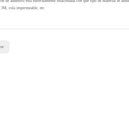
ón de adhesivo está estrechamente relacionada con qué tipo de material se ad
a 3M, cola impermeable, etc.
ior: