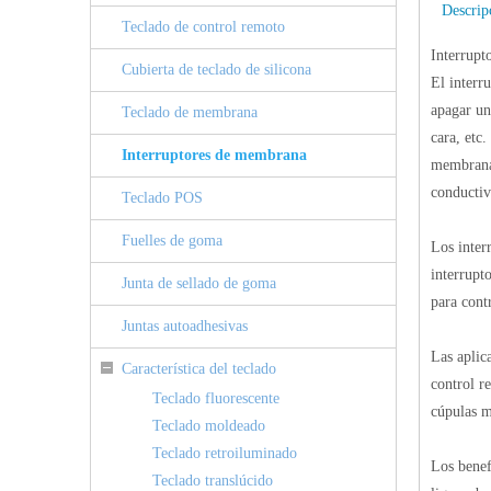
Descrip
Teclado de control remoto
Interrup
Cubierta de teclado de silicona
El interr
apagar un
Teclado de membrana
cara, etc
Interruptores de membrana
membrana e
conductiv
Teclado POS
Fuelles de goma
Los inter
interrupt
Junta de sellado de goma
para cont
Juntas autoadhesivas
Las aplic
Característica del teclado
control r
Teclado fluorescente
cúpulas m
Teclado moldeado
Teclado retroiluminado
Los benef
Teclado translúcido