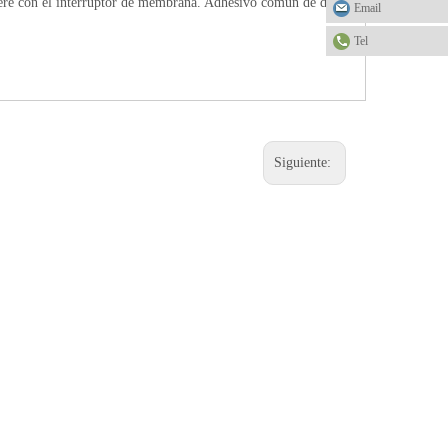
hiere con el interruptor de membrana. Adhesivo común de doble
Email
Tel
Siguiente: