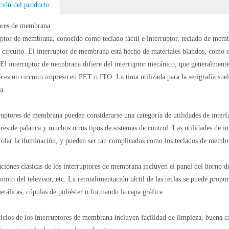
ción del producto
tores de membrana
uptor de membrana, conocido como teclado táctil e interruptor, teclado de membr
 circuito. El interruptor de membrana está hecho de materiales blandos, como
. El interruptor de membrana difiere del interruptor mecánico, que generalmente 
s un circuito impreso en PET o ITO. La tinta utilizada para la serigrafía suele e
a.
ruptores de membrana pueden considerarse una categoría de utilidades de interfaz 
ores de palanca y muchos otros tipos de sistemas de control. Las utilidades de in
rolar la iluminación, y pueden ser tan complicados como los teclados de membra
aciones clásicas de los interruptores de membrana incluyen el panel del horno d
emoto del televisor, etc. La retroalimentación táctil de las teclas se puede pro
etálicas, cúpulas de poliéster o formando la capa gráfica.
icios de los interruptores de membrana incluyen facilidad de limpieza, buena 