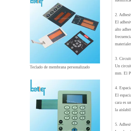
identifica
2. Adhesi
El adhesi
alto adhe
frecuenci
materiales
3. Circui
Un circui
Teclado de membrana personalizado
mm. El P
4. Espaci
El espaci
cara es u
la aislabi
5. Adhesi